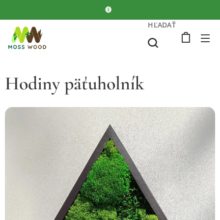
HĽADAŤ
Hodiny päťuholník