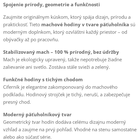
Spojenie prírody, geometrie a funkčnosti
Zaujmite originálnym kúskom, ktorý spája dizajn, prírodu a
praktickosť. Tieto
machové hodiny v tvare päťuholníka
sú
moderným doplnkom, ktorý ozvláštni každý priestor – od
obývačky až po pracovňu.
Stabilizovaný mach – 100 % prírodný, bez údržby
Mach je ekologicky upravený, takže nepotrebuje žiadne
zalievanie ani svetlo. Zostáva stále svieži a zelený.
Funkčné hodiny s tichým chodom
Ciferník je elegantne zakomponovaný do machového
podkladu. Hodinový strojček je tichý, neruší, a zabezpečuje
presný chod.
Moderný päťuholníkový tvar
Geometrický tvar hodín dodáva celému dizajnu moderný
vzhľad a zaujme na prvý pohľad. Vhodné na stenu samostatne
alebo ako súčasť série.