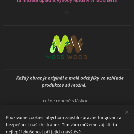
"Tu môžete uplatniť výhody MAGENTA MOMENTS"
∙
∙
T
🍃
Každý obraz je originál a malé odchýlky vo vzhľade
produktov sú možné.
🍃
ručne robené s láskou
Používáme cookies, abychom zajistili správné fungování a
bezpečnost našich stránek. Tím vám můžeme zajistit tu
E-shop vytvoril: Mosswood
Cookies
nejlepší zkušenost při jejich návštěvě.