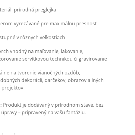
eriál:
prírodná
preglejka
serom
vyrezávané
pre
maximálnu
presnosť
stupné v rôznych veľkostiach
vrch
vhodný
na
maľovanie,
lakovanie,
korovanie
servítkovou
technikou
či
gravírovanie
eálne
na
tvorenie
vianočných
ozdôb,
adobných
dekorácií,
darčekov,
obrazov
a
iných
Y
projektov
:
Produkt je dodávaný v prírodnom stave, bez
 úpravy – pripravený na vašu fantáziu.