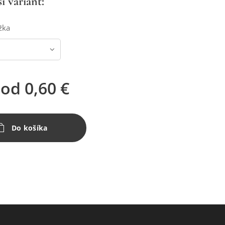
i variant:
ĺžka
 od
0,60
€
Do košíka