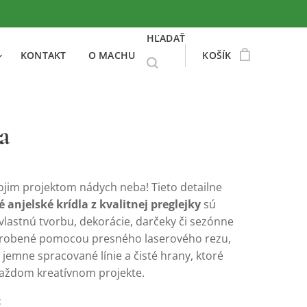
HĽADAŤ
KONTAKT
O MACHU
KOŠÍK
a
ojim
projektom
nádych
neba!
Tieto
detailne
né
anjelské
krídla
z
kvalitnej
preglejky
sú
vlastnú
tvorbu,
dekorácie,
darčeky
či
sezónne
robené
pomocou
presného
laserového
rezu,
ú
jemne
spracované
línie
a
čisté
hrany,
ktoré
každom
kreatívnom
projekte.
: