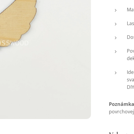
Mat
La
Do
Po
de
Id
sv
DI
Poznámka
povrchovej