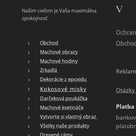
V
Našim cieľom je Vaša maximálna
spokojnosť.
Ochran
Obcho
Obchod
Machové obrazy
Machové hodiny
Zrkadlá
Reklam
Dekorácie z epoxidu
Kokosové misky
Otázky
Darčeková poukážka
Platba
Machové kvetináče
Vytvorte si vlastný obraz
bankový
platob
Všetky naše produkty
Drevené rámy