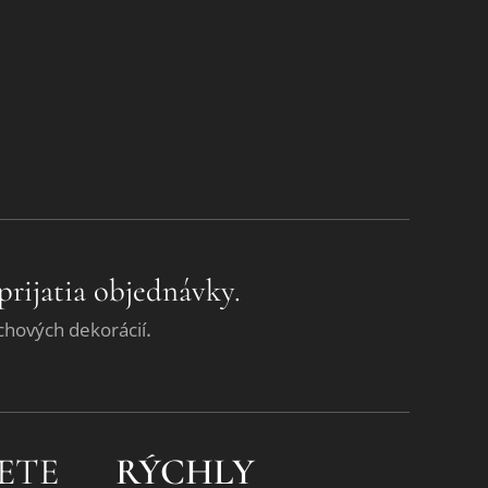
prijatia objednávky.
.
chových dekorácií
ETE
RÝCHLY