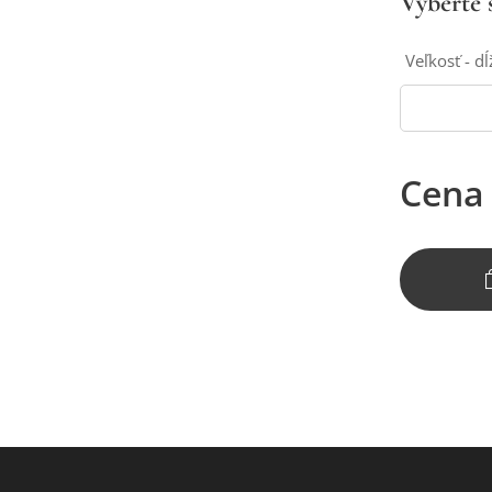
Vyberte s
Veľkosť - d
Cena