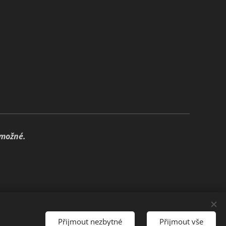
 možné.
🍃
Přijmout nezbytné
Přijmout vše