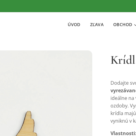
ÚVOD
ZĽAVA
OBCHOD
Krídl
Dodajte
sv
vyrezáva
ideálne
na
ozdoby.
Vy
krídla
maj
vyniknú
v
Vlastnosti