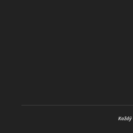
🍃
Každý 