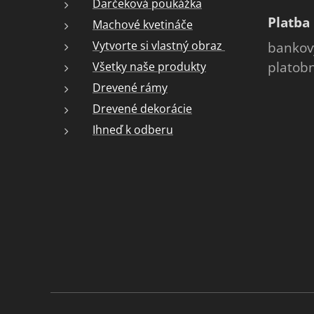
Darčeková poukážka
Platba
Machové kvetináče
Vytvorte si vlastný obraz
bankový
platob
Všetky naše produkty
Drevené rámy
Drevené dekorácie
Ihneď k odberu