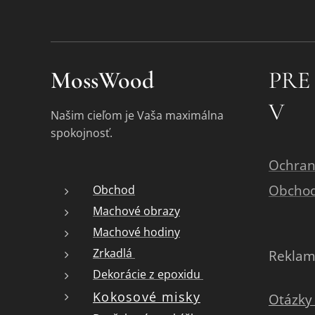
MossWood
PRE
V
Našim cieľom je Vaša maximálna
spokojnosť.
Ochran
Obcho
Obchod
Machové obrazy
Machové hodiny
Zrkadlá
Reklam
Dekorácie z epoxidu
Kokosové misky
Otázky