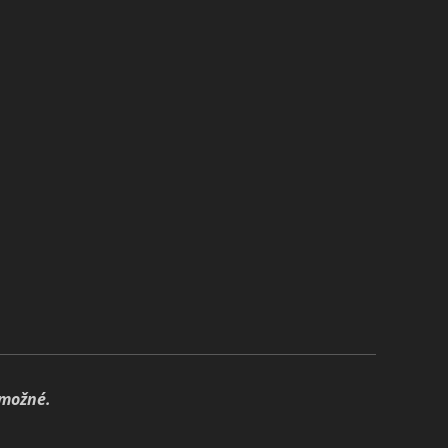
 možné.
🍃