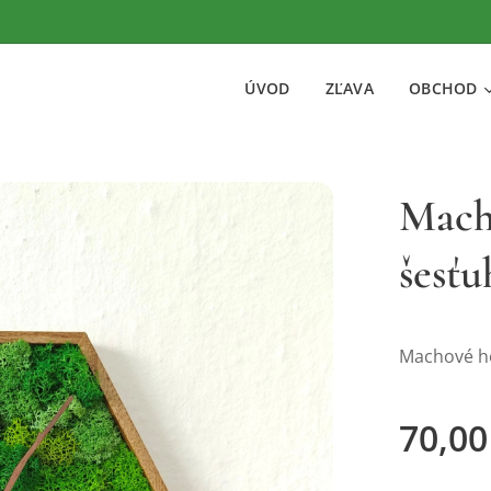
ÚVOD
ZĽAVA
OBCHOD
Mach
šesťu
Machové ho
70,00