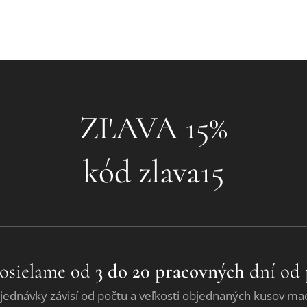
❤ZĽAVA 15%❤
kód zlava15
osielame od
3 do 20 pracovných
dní od 
jednávky závisí od počtu a veľkosti objednaných kusov ma