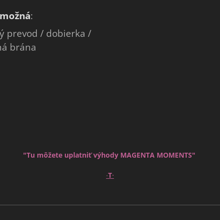
 možná
:
 prevod / dobierka /
ná brána
"Tu môžete uplatniť výhody MAGENTA MOMENTS"
∙
∙
T