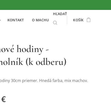
HĽADAŤ
KONTAKT
O MACHU
KOŠÍK
ové hodiny -
holník (k odberu)
diny 30cm priemer. Hnedá farba, mix machov.
€