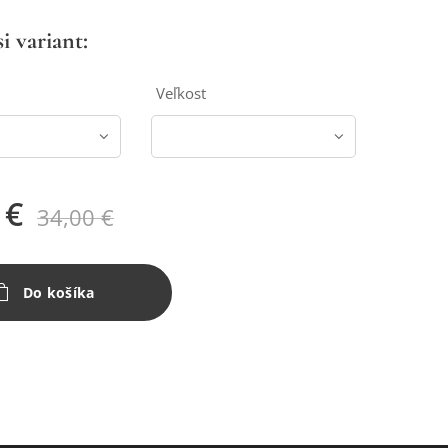
i variant:
u
Veľkost
€
34,00
€
Do košíka