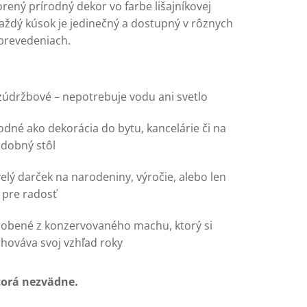
rený prírodný dekor vo farbe lišajníkovej
Každý kúsok je jedinečný a dostupný v rôznych
prevedeniach.
údržbové – nepotrebuje vodu ani svetlo
dné ako dekorácia do bytu, kancelárie či na
adobný stôl
elý darček na narodeniny, výročie, alebo len
 pre radosť
robené z konzervovaného machu, ktorý si
hováva svoj vzhľad roky
torá nezvädne.