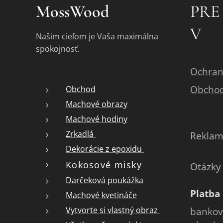
MossWood
PRE
V
Našim cieľom je Vaša maximálna
spokojnosť.
Ochran
Obcho
Obchod
Machové obrazy
Machové hodiny
Zrkadlá
Reklam
Dekorácie z epoxidu
Kokosové misky
Otázky
Darčeková poukážka
Platba
Machové kvetináče
Vytvorte si vlastný obraz
bankový