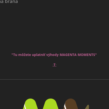
ná brána
"Tu môžete uplatniť výhody MAGENTA MOMENTS"
∙
∙
T