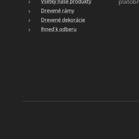
platob
Všetky naše produkty
Drevené rámy
Drevené dekorácie
Ihneď k odberu