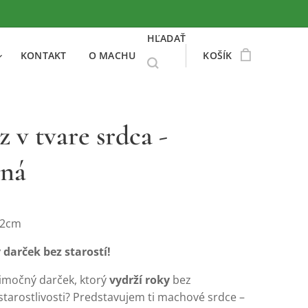
HĽADAŤ
KONTAKT
O MACHU
KOŠÍK
 v tvare srdca -
ená
22cm
 darček bez starostí!
imočný darček, ktorý
vydrží roky
bez
starostlivosti? Predstavujem ti machové srdce –