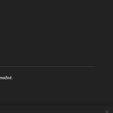
 možné.
🍃