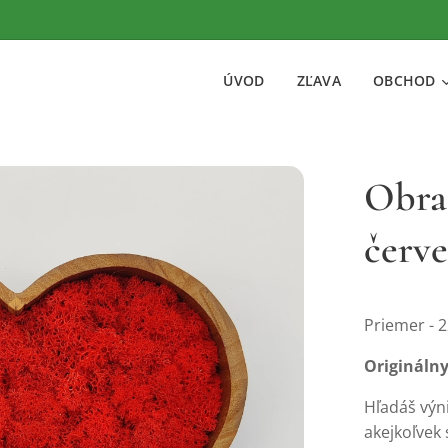
ÚVOD
ZĽAVA
OBCHOD
Obraz
červ
Priemer - 
Originálny
Hľadáš výn
akejkoľvek 