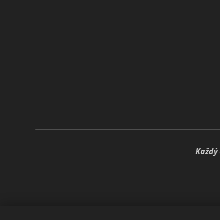
🍃
Každý 