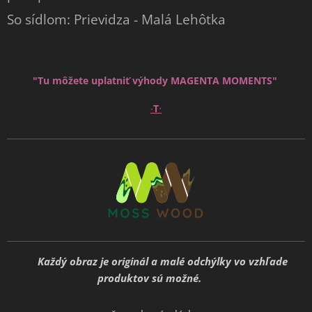
So sídlom: Prievidza - Malá Lehôtka
"Tu môžete uplatniť výhody MAGENTA MOMENTS"
∙
∙
T
🍃
Každý obraz je originál a malé odchýlky vo vzhľade
produktov sú možné.
🍃