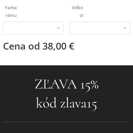
Farba
Veľko
rámu
sť
Cena od
38,00
€
❤ZĽAVA 15%❤
kód zlava15