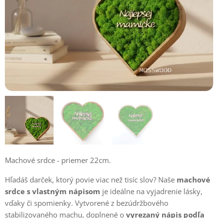
prírodná
hnedá
Machové srdce - priemer 22cm.
Hľadáš darček, ktorý povie viac než tisíc slov? Naše
machové
srdce s vlastným nápisom
je ideálne na vyjadrenie lásky,
vďaky či spomienky. Vytvorené z bezúdržbového
stabilizovaného machu, doplnené o
vyrezaný nápis podľa