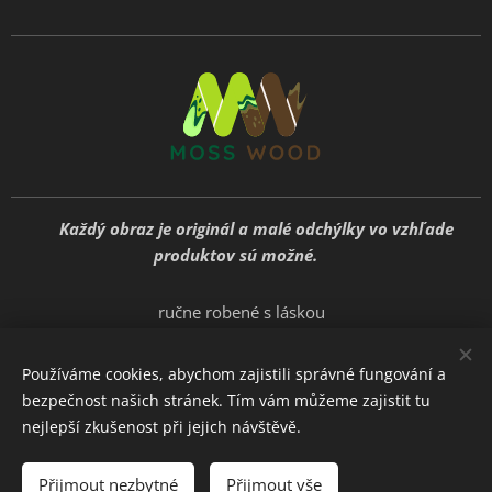
🍃
Každý obraz je originál a malé odchýlky vo vzhľade
produktov sú možné.
🍃
ručne robené s láskou
Používáme cookies, abychom zajistili správné fungování a
bezpečnost našich stránek. Tím vám můžeme zajistit tu
E-shop vytvoril: Mosswood
Cookies
nejlepší zkušenost při jejich návštěvě.
Do košíka
Přijmout nezbytné
Přijmout vše