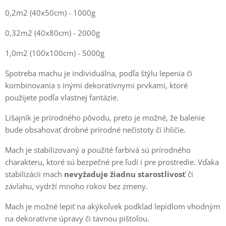
0,2m2 (40x50cm) - 1000g
0,32m2 (40x80cm) - 2000g
1,0m2 (100x100cm) - 5000g
Spotreba machu je individuálna, podľa štýlu lepenia či
kombinovania s inými dekoratívnymi prvkami, ktoré
použijete podľa vlastnej fantázie.
Lišajník je prírodného pôvodu, preto je možné, že balenie
bude obsahovať drobné prírodné nečistoty či ihličie.
Mach je stabilizovaný a použité farbivá sú prírodného
charakteru, ktoré sú bezpečné pre ľudí i pre prostredie. Vďaka
stabilizácii mach
nevyžaduje žiadnu starostlivosť
či
závlahu, vydrží mnoho rokov bez zmeny.
Mach je možné lepiť na akýkoľvek podklad lepidlom vhodným
na dekoratívne úpravy či tavnou pištoľou.