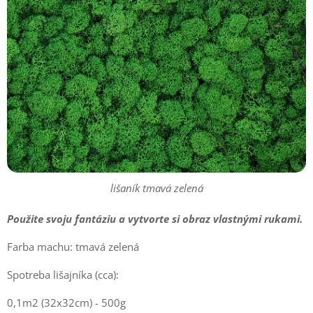
lišaník tmavá zelená
Použite svoju fantáziu a vytvorte si obraz vlastnými rukami.
Farba machu: tmavá zelená
Spotreba lišajníka (cca):
0,1m2 (32x32cm) - 500g