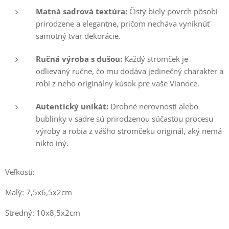
Matná sadrová textúra:
Čistý biely povrch pôsobí
prirodzene a elegantne, pričom necháva vyniknúť
samotný tvar dekorácie.
Ručná výroba s dušou:
Každý stromček je
odlievaný ručne, čo mu dodáva jedinečný charakter a
robí z neho originálny kúsok pre vaše Vianoce.
Autentický unikát:
Drobné nerovnosti alebo
bublinky v sadre sú prirodzenou súčasťou procesu
výroby a robia z vášho stromčeku originál, aký nemá
nikto iný.
Veľkosti:
Malý: 7,5x6,5x2cm
Stredný: 10x8,5x2cm