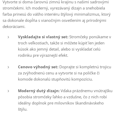
Vytvorte si doma čarovnú zimnú krajinu s našimi sadrovými
stromčekmi. Ich moderný, vyrezávaný dizajn a snehobiela
farba prinesú do vášho interiéru štýlový minimalizmus, ktorý
sa dokonale dopĺňa s vianočným osvetlením aj prírodnými
dekoráciami.
Vyskladajte si vlastný set:
Stromčeky ponúkame v
troch veľkostiach, takže si môžete kúpiť len jeden
kúsok ako jemný detail, alebo si vyskladať celú
rodinku pre výraznejší efekt.
Cenovo výhodný set:
Doprajte si kompletnú trojicu
za zvýhodnenú cenu a vytvorte si na poličke či
komode dokonalú stupňovitú kompozíciu.
Moderný dutý dizajn:
Vďaka prázdnemu vnútrajšku
pôsobia stromčeky ľahko a vzdušne, čo z nich robí
ideálny doplnok pre milovníkov škandinávskeho
štýlu.