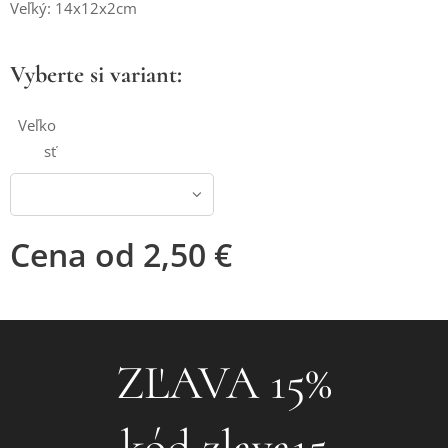
Veľký: 14x12x2cm
Vyberte si variant:
Veľko
sť
Cena od
2,50
€
❤ZĽAVA 15%❤
kód zlava15