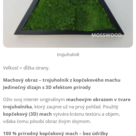
trojuholník
Veľkosť = dĺžka strany.
Machový obraz – trojuholník z kopčekového machu
Jedinečný dizajn s 3D efektom prírody
Oživ svoj interiér originálnym
machovým obrazom v tvare
trojuholníka
, ktorý zaujme už na prvý pohľad. Použitý
kopčekový (3D) mach
vytvára krásnu textúru a objem,
vďaka čomu pôsobí obraz živým dojmom.
100 % prírodný kopčekový mach – bez údržby