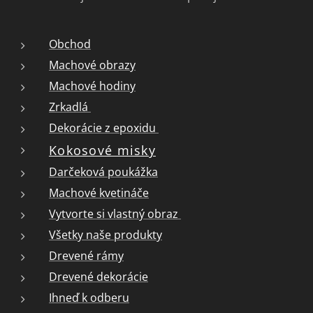
Obchod
Machové obrazy
Machové hodiny
Zrkadlá
Dekorácie z epoxidu
Kokosové misky
Darčeková poukážka
Machové kvetináče
Vytvorte si vlastný obraz
Všetky naše produkty
Drevené rámy
Drevené dekorácie
Ihneď k odberu