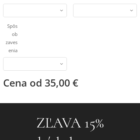
Spôs
ob
zaves
enia
Cena od
35,00
€
❤ZĽAVA 15%❤